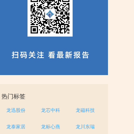
热门标签
龙迅股份
龙芯中科
龙磁科技
龙泰家居
龙标心燕
龙川东瑞