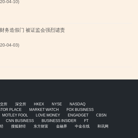
0-04-10)
财务造假门 被证监会强烈谴责
0-04-03)
交所
深交所
HKEX
NYSE
NASDAQ
STOR PLACE
MARKET WATCH
FOX BUSINESS
MOTLEY FOOL
LOVE MONEY
ENGADGET
CBSN
CNN BUSINESS
BUSINESS INSIDER
FT
经
搜狐财经
东方财富
金融界
中金在线
和讯网