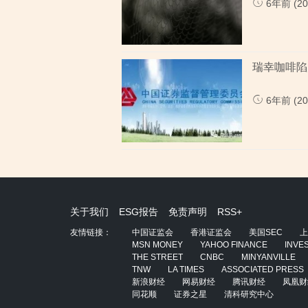
6年前 (202
瑞幸咖啡陷
6年前 (202
关于我们
ESG报告
免责声明
RSS+
友情链接：
中国证监会
香港证监会
美国SEC
上
MSN MONEY
YAHOO FINANCE
INVE
THE STREET
CNBC
MINYANVILLE
TNW
LA TIMES
ASSOCIATED PRESS
新浪财经
网易财经
腾讯财经
凤凰财
同花顺
证券之星
清科研究中心