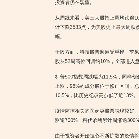
投资者仍在观望。
从周线来看，美三大股指上周均跌逾10
计下跌3583点，为美股史上最大周跌点
幅。
个股方面，科技股普遍遭受重挫，苹果周
股从52周高位回调约10%，全部进入
标普500指数周跌幅为11.5%，同
上涨，96%的成分股位于修正区间，
10.5%，比历史纪录高点低了近13%。
疫情防控相关的医药类股票表现较好。联
涨逾700%，科代诊断累计周涨逾300
由于投资者开始担心不断扩散的疫情