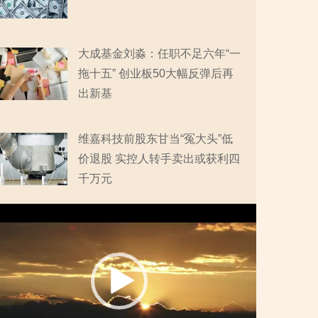
大成基金刘淼：任职不足六年“一
拖十五” 创业板50大幅反弹后再
出新基
维嘉科技前股东甘当“冤大头”低
价退股 实控人转手卖出或获利四
千万元