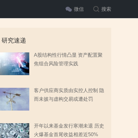
微信
搜索
研究速递
A股结构性行情凸显 资产配置聚
焦组合风险管理实践
客户供应商实质由实控人控制 隐
而未披与虚构交易或遭处罚
开年以来基金发行寒潮未退 历史
火爆基金首尾收益相差近50%