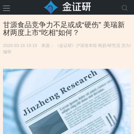
甘源食品竞争力不足或成“硬伤” 美瑞新
材两度上市“吃相”如何？
2020-03-16 19:18
来源： 《金证研》沪深资本组 映蔚/研究员 洪力/
编审