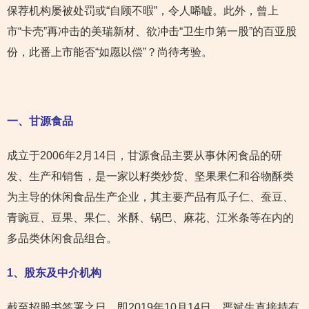
保荐机构屡被处罚或“自顾不暇”，令人唏嘘。此外，曾上
市“卡壳”再冲击的美瑞新材、欲冲击“卫生巾第一股”的百亚股
份，此番上市能否“如愿以偿”？尚待考验。
一、甘源食品
成立于2006年2月14日，甘源食品主要从事休闲食品的研
发、生产和销售，是一家以籽类炒货、坚果果仁和谷物酥类
为主导的休闲食品生产企业，其主要产品有瓜子仁、蚕豆、
青豌豆、豆果、果仁、米酥、锅巴、麻花、江米条等在内的
多品类休闲食品组合。
1
、股东及中介机构
截至招股书签署之日，即2019年10月14日，严斌生直接持有