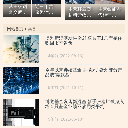
从主板到
近三年营
主营环氧塑
主营智能零
北交所，7
收累计超9
封料营收逐
售柜营
亿元营收
亿元，拓
年增高，应
收“两连
油田技术
展国际市
收款占比超
涨”，研发
网站首页
>
类目
服务商两
场背后外
六成或异于
开支占比走
次撤单，
销收入合
同行，辅导
低，自称AI
博道新混基发售 陈连权名下1只产品任
募投项目
计六百余
职回报率告负
期内或向关
驱动零售企
必要性与
万元，辅
联方“突
业而重大专
核心技术
导期间参
击”置出资
利或未涉及
4年前 (2022-09-16)
竞争力
与高校牵
产
AI领域
遭“拷问”
头的重点
研发项
今年以来券结基金“井喷式”增长 部分产
品成“爆款基”
目，大客
户股东或
与该高校
5年前 (2021-10-11)
人员“同名”
博道基金发售新混基 新手张建胜孤身入
场首只基金业绩不敌同类平均
5年前 (2021-05-18)