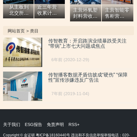
从主板到
近三年营
主营环氧塑
主营智能零
北交所，7
收累计超9
封料营收逐
售柜营
亿元营收
亿元，拓
年增高，应
收“两连
油田技术
展国际市
收款占比超
涨”，研发
网站首页
>
类目
服务商两
场背后外
六成或异于
开支占比走
次撤单，
销收入合
同行，辅导
低，自称AI
传智教育：开启路演业绩暴跌受关注
募投项目
计六百余
“带病”上市七大问题成焦点
期内或向关
驱动零售企
必要性与
万元，辅
联方“突
业而重大专
核心技术
导期间参
击”置出资
利或未涉及
6年前 (2020-12-29)
竞争力
与高校牵
产
AI领域
遭“拷问”
头的重点
研发项
传智播客数据矛盾信披成“硬伤” “保障
性”宣传涉嫌违反广告法
目，大客
户股东或
与该高校
7年前 (2019-11-04)
人员“同名”
关于我们
ESG报告
免责声明
RSS+
Copyright © 金证研
粤ICP备18160440号
违法和不良信息举报举报电话：020-