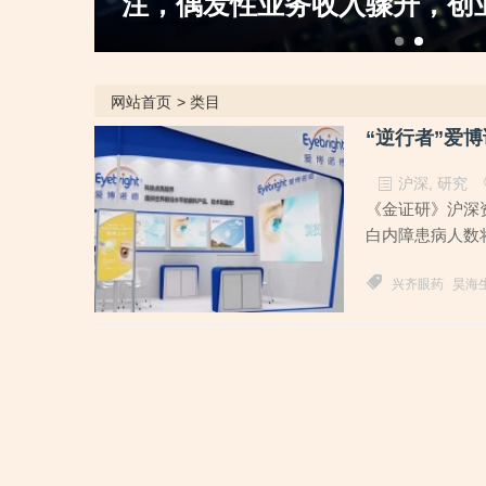
发性业务收入骤升，创业板定位之监管“
网站首页
>
类目
“逆行者”爱博
沪深
,
研究
《金证研》沪深资
白内障患病人数将
兴齐眼药
昊海