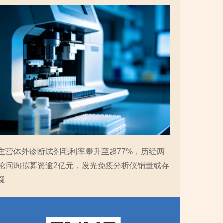
主营体外诊断试剂毛利率攀升至超77%，历经两
轮问询拟募资逾2亿元，发光免疫分析仪销量或存
疑