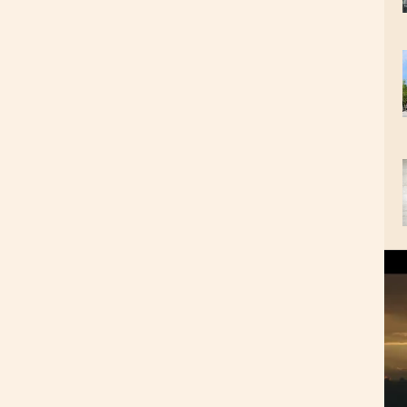
视
频
播
放
器