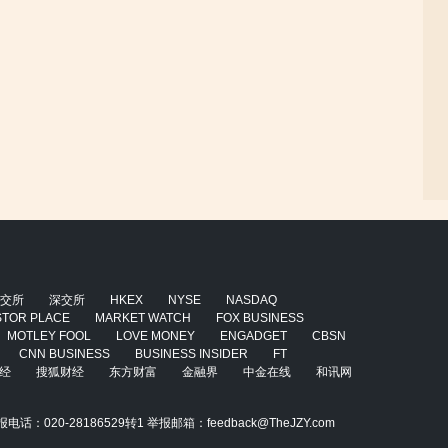
交所
深交所
HKEX
NYSE
NASDAQ
STOR PLACE
MARKET WATCH
FOX BUSINESS
MOTLEY FOOL
LOVE MONEY
ENGADGET
CBSN
CNN BUSINESS
BUSINESS INSIDER
FT
经
搜狐财经
东方财富
金融界
中金在线
和讯网
020-28186529转1 举报邮箱：feedback@TheJZY.com