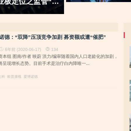
不
关注，市场环境突变或拷问业务成长
目，大客户股东或与该高校人员
诺德：“双降”压顶竞争加剧 募资额或遭“催肥”
6年前 (2020-06-17)
134
本组 图南/作者 映蔚 洪力/编审随着国内人口老龄化的加剧，
呈现增长态势。目前手术是治疗白内障唯一...
生科
欧普康视
爱博诺德