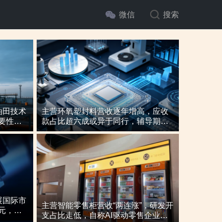
微信
搜索
油田技术
主营环氧塑封料营收逐年增高，应收
要性与
款占比超六成或异于同行，辅导期内
或向关联方“突击”置出资产
展国际市
否依赖客户引
主营智能零售柜营收“两连涨”，研发开
元，辅
支占比走低，自称AI驱动零售企业而
发项