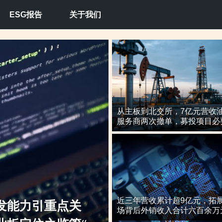
ESG报告
关于我们
从主板到北交所，7亿元营收
服务商两次撤单，募投项目必
核心技术竞争力遭“拷问”
近三年营收累计超9亿元，拓
“闯关”两年却撤材料，技术创新是
场背后外销收入合计六百余万
导期间参与高校牵头的重点研