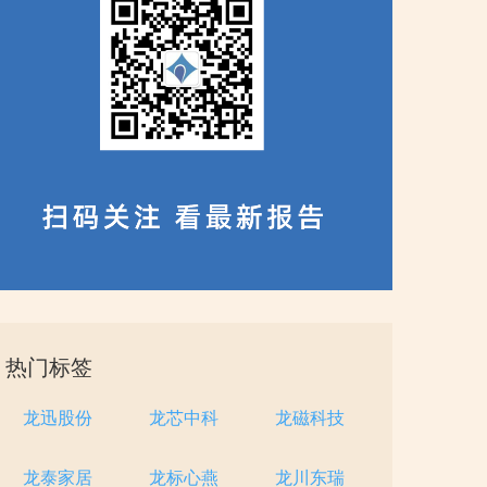
热门标签
龙迅股份
龙芯中科
龙磁科技
龙泰家居
龙标心燕
龙川东瑞