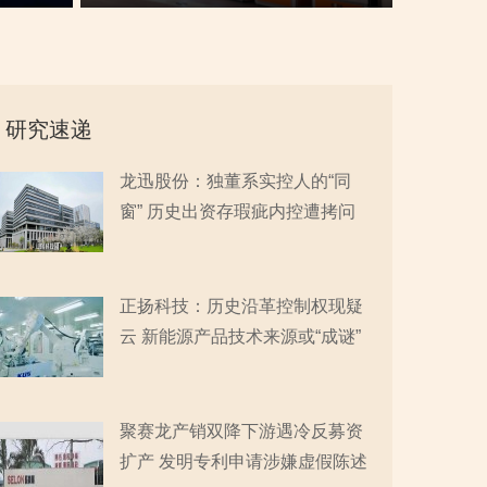
性
重大专利或未涉及AI领域
“同名”
研究速递
龙迅股份：独董系实控人的“同
窗” 历史出资存瑕疵内控遭拷问
正扬科技：历史沿革控制权现疑
云 新能源产品技术来源或“成谜”
聚赛龙产销双降下游遇冷反募资
扩产 发明专利申请涉嫌虚假陈述