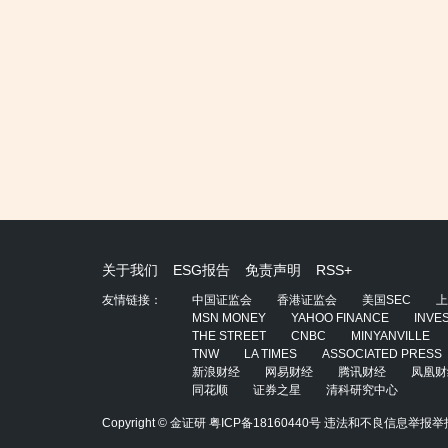
关于我们
ESG报告
免责声明
RSS+
友情链接：
中国证监会
香港证监会
美国SEC
上
MSN MONEY
YAHOO FINANCE
INVE
THE STREET
CNBC
MINYANVILLE
TNW
LA TIMES
ASSOCIATED PRESS
新浪财经
网易财经
腾讯财经
凤凰财
同花顺
证券之星
清科研究中心
Copyright © 金证研
粤ICP备18160440号
违法和不良信息举报举报电话：