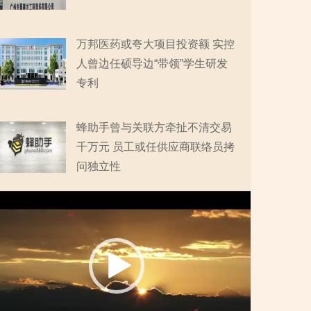
万邦医药或夸大项目投资额 实控
人曾边任硕导边“带领”学生研发
专利
蜂助手曾与关联方牵扯不清交易
千万元 员工或任供应商联络员拷
问独立性