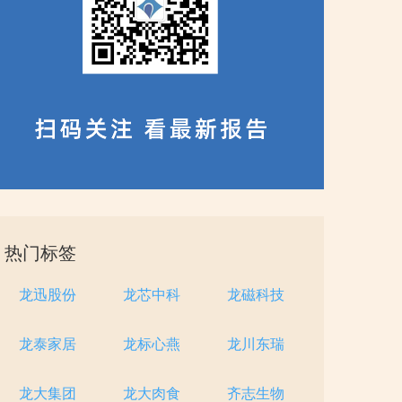
热门标签
龙迅股份
龙芯中科
龙磁科技
龙泰家居
龙标心燕
龙川东瑞
龙大集团
龙大肉食
齐志生物