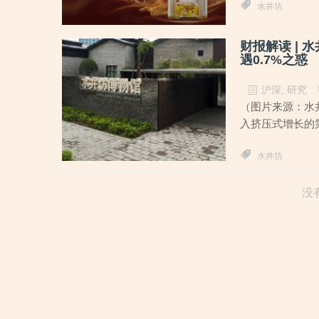
水井坊
财报解读 | 
遇0.7%之惑
沪深
,
研究
（图片来源：水
入挤压式增长的第
水井坊
没有