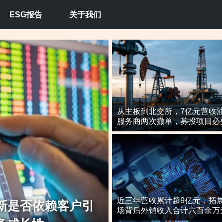
ESG报告
关于我们
从主板到北交所，7亿元营收
服务商两次撤单，募投项目必
核心技术竞争力遭“拷问”
近三年营收累计超9亿元，拓
技术研发能力引重点关
“闯关”两
场背后外销收入合计六百余万
导期间参与高校牵头的重点研