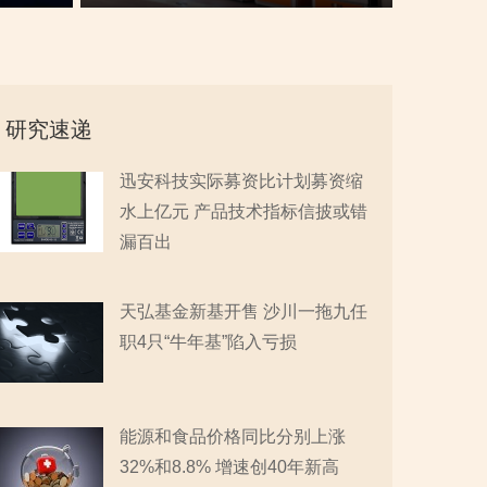
环境突变或拷问业务成长性
重大专利或未涉及AI领域
“同名”
研究速递
迅安科技实际募资比计划募资缩
水上亿元 产品技术指标信披或错
漏百出
天弘基金新基开售 沙川一拖九任
职4只“牛年基”陷入亏损
能源和食品价格同比分别上涨
32%和8.8% 增速创40年新高