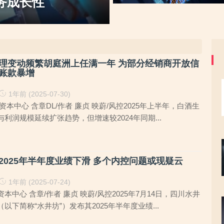
，创业板定位之监管“不
关注，市场
目，大客户股东或与该高校人员
理变动频繁胡庭洲上任满一年 为部分经销商开放信
账款暴增
1年前 (2025-07-30)
本中心 含章DL/作者 廉贞 映蔚/风控2025年上半年，白酒生
利润规模延续扩张趋势，但增速较2024年同期...
2025年半年度业绩下滑 多个内控问题或现疑云
1年前 (2025-07-24)
本中心 含章/作者 廉贞 映蔚/风控2025年7月14日，四川水井
以下简称“水井坊”）发布其2025年半年度业绩...