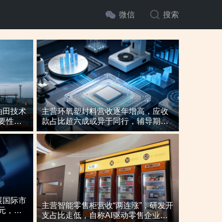
微信
搜索
油田技术
主营环氧塑封料营收逐年增高，应收
要性与
款占比超六成或异于同行，辅导期内
或向关联方“突击”置出资产
展国际市
年却撤材料，技术创新是否依赖客户引
主营智能零售柜营收“两连涨”，研发开
元，辅
支占比走低，自称AI驱动零售企业而
发项