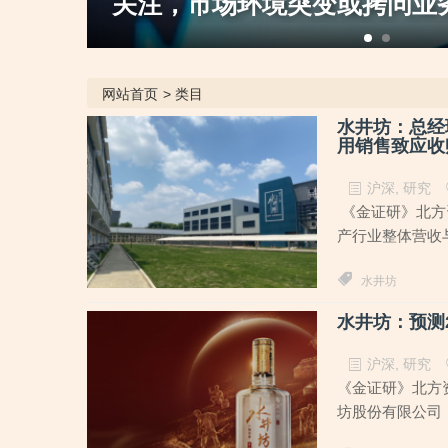
性
注，偶发性业务收入骤升
动摇”
网站首页
>
类目
水井坊：总经
用销售致应收
沪深
,
研究
《金证研》北方资
产行业整体营收与
水井坊
水井坊：预测
沪深
,
研究
《金证研》北方资
坊股份有限公司（