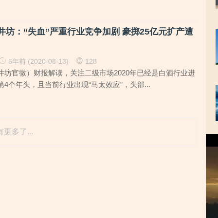
水井坊：“失血”严重行业竞争加剧 豪掷25亿元扩产遭
6年前 (2020-08-13)
128
井坊官微）财报解读，关注二级市场2020年已经是白酒行业进
4个年头，且当前行业出现“马太效应”，头部...
更多了...
视
频
播
放
器