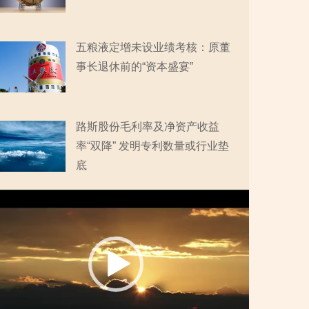
五粮液定增未设业绩考核：原董
事长退休前的“资本盛宴”
路斯股份毛利率及净资产收益
率“双降” 发明专利数量或行业垫
底