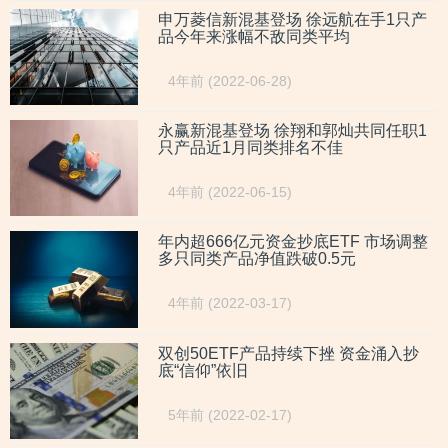
申万菱信新混基登场 徐远航在手1只产
品今年来涨幅不敌同类平均
4年前 (2022-06-28)
永赢新混基登场 徐翔和郭灿共同任职1
只产品近1月同类排名不佳
4年前 (2022-06-15)
年内超666亿元资金抄底ETF 市场调整
多只同类产品净值跌破0.5元
4年前 (2022-03-17)
双创50ETF产品持续下挫 资金涌入抄
底“信仰”依旧
5年前 (2022-02-17)