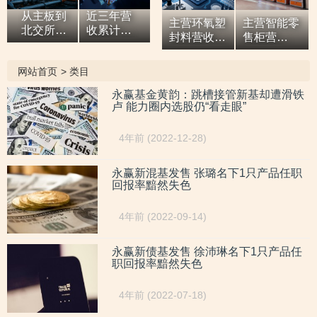
从主板到
近三年营
主营环氧塑
主营智能零
北交所，7
收累计超9
封料营收逐
售柜营
亿元营收
亿元，拓
年增高，应
收“两连
油田技术
展国际市
收款占比超
涨”，研发
网站首页
>
类目
服务商两
场背后外
六成或异于
开支占比走
次撤单，
销收入合
同行，辅导
低，自称AI
永赢基金黄韵：跳槽接管新基却遭滑铁
募投项目
计六百余
卢 能力圈内选股仍“看走眼”
期内或向关
驱动零售企
必要性与
万元，辅
联方“突
业而重大专
核心技术
导期间参
击”置出资
利或未涉及
4年前 (2022-12-28)
竞争力
与高校牵
产
AI领域
遭“拷问”
头的重点
研发项
永赢新混基发售 张璐名下1只产品任职
回报率黯然失色
目，大客
户股东或
与该高校
4年前 (2022-09-14)
人员“同名”
永赢新债基发售 徐沛琳名下1只产品任
职回报率黯然失色
4年前 (2022-07-18)