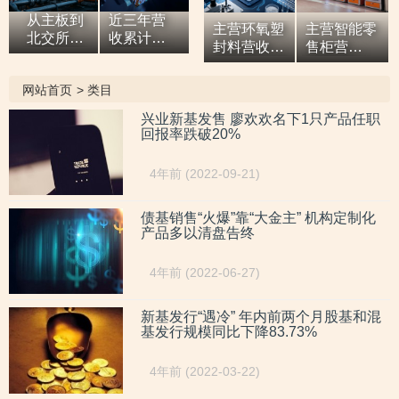
从主板到
近三年营
主营环氧塑
主营智能零
北交所，7
收累计超9
封料营收逐
售柜营
亿元营收
亿元，拓
年增高，应
收“两连
油田技术
展国际市
收款占比超
涨”，研发
网站首页
>
类目
服务商两
场背后外
六成或异于
开支占比走
次撤单，
销收入合
同行，辅导
低，自称AI
兴业新基发售 廖欢欢名下1只产品任职
募投项目
计六百余
回报率跌破20%
期内或向关
驱动零售企
必要性与
万元，辅
联方“突
业而重大专
核心技术
导期间参
击”置出资
利或未涉及
4年前 (2022-09-21)
竞争力
与高校牵
产
AI领域
遭“拷问”
头的重点
研发项
债基销售“火爆”靠“大金主” 机构定制化
产品多以清盘告终
目，大客
户股东或
与该高校
4年前 (2022-06-27)
人员“同名”
新基发行“遇冷” 年内前两个月股基和混
基发行规模同比下降83.73%
4年前 (2022-03-22)