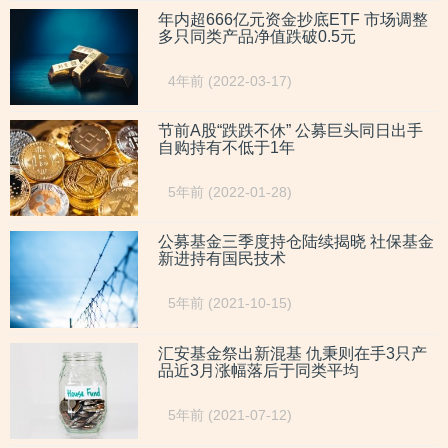
年内超666亿元资金抄底ETF 市场调整
多只同类产品净值跌破0.5元
4年前 (2022-03-17)
节前A股“跌跌不休” 公募巨头同日出手
自购持有不低于1年
5年前 (2022-01-28)
公募基金三季度持仓陆续揭晓 社保基金
新进持有国民技术
5年前 (2021-10-15)
汇安基金祭出新混基 仇秉则在手3只产
品近3月涨幅落后于同类平均
5年前 (2021-07-12)