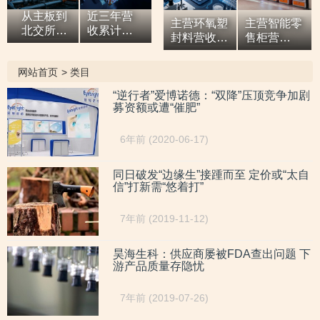
从主板到
近三年营
主营环氧塑
主营智能零
北交所，7
收累计超9
封料营收逐
售柜营
亿元营收
亿元，拓
年增高，应
收“两连
油田技术
展国际市
收款占比超
涨”，研发
网站首页
>
类目
服务商两
场背后外
六成或异于
开支占比走
次撤单，
销收入合
同行，辅导
低，自称AI
“逆行者”爱博诺德：“双降”压顶竞争加剧
募投项目
计六百余
募资额或遭“催肥”
期内或向关
驱动零售企
必要性与
万元，辅
联方“突
业而重大专
核心技术
导期间参
击”置出资
利或未涉及
6年前 (2020-06-17)
竞争力
与高校牵
产
AI领域
遭“拷问”
头的重点
研发项
同日破发“边缘生”接踵而至 定价或“太自
信”打新需“悠着打”
目，大客
户股东或
与该高校
7年前 (2019-11-12)
人员“同名”
昊海生科：供应商屡被FDA查出问题 下
游产品质量存隐忧
7年前 (2019-07-26)